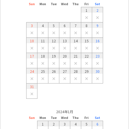
Sun
Mon
Tue
Wed
Thu
Fri
Sat
1
2
✕
✕
3
4
5
6
7
8
9
✕
✕
✕
✕
✕
✕
✕
10
11
12
13
14
15
16
✕
✕
✕
✕
✕
✕
✕
17
18
19
20
21
22
23
✕
✕
✕
✕
✕
✕
✕
24
25
26
27
28
29
30
✕
✕
✕
✕
✕
✕
✕
31
✕
2024年1月
Sun
Mon
Tue
Wed
Thu
Fri
Sat
1
2
3
4
5
6