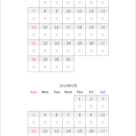
✕
✕
✕
✕
✕
✕
7
8
9
10
11
12
13
✕
✕
✕
✕
✕
✕
✕
14
15
16
17
18
19
20
✕
✕
✕
✕
✕
✕
✕
21
22
23
24
25
26
27
✕
✕
✕
✕
✕
✕
✕
28
29
30
31
✕
✕
✕
✕
2024年2月
Sun
Mon
Tue
Wed
Thu
Fri
Sat
1
2
3
✕
✕
✕
4
5
6
7
8
9
10
✕
✕
✕
✕
✕
✕
✕
11
12
13
14
15
16
17