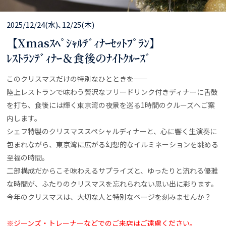
2025/12/24(水)､12/25(木)
【Xmasｽﾍﾟｼｬﾙﾃﾞｨﾅｰｾｯﾄﾌﾟﾗﾝ】
ﾚｽﾄﾗﾝﾃﾞｨﾅｰ＆食後のﾅｲﾄｸﾙｰｽﾞ
このクリスマスだけの特別なひとときを――
陸上レストランで味わう贅沢なフリードリンク付きディナーに舌鼓
を打ち、食後には輝く東京湾の夜景を巡る1時間のクルーズへご案
内します。
シェフ特製のクリスマススペシャルディナーと、心に響く生演奏に
包まれながら、東京湾に広がる幻想的なイルミネーションを眺める
至福の時間。
二部構成だからこそ味わえるサプライズと、ゆったりと流れる優雅
な時間が、ふたりのクリスマスを忘れられない思い出に彩ります。
今年のクリスマスは、大切な人と特別なページを刻みませんか？
※ジーンズ・トレーナーなどでのご来店はご遠慮ください。