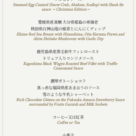
Steamed Egg Custard (Snow Crab, Abalone, Scallop) with Shark fin
sauce ～Christmas Edition～
愛媛県産真鯛 大分県姫島の車海老
秋田県白神山地の椎茸とにんにくディップ
Ehime Red Sea Bream with Himeshima, Oita Kuruma Prawn and
Akita Shiitake Mushroom with Garlic Dip
鹿児島県産黒毛和牛フィレロースト
トリュフ入りコンソメソース
Kagoshima Black Wagyu Roasted Beef Fillet with Truffle
Consommé Sauce
濃厚ガトーショコラ
真っ赤な福岡県産あまおうのソース
雪のような牛乳シャーベット
Rich Chocolate Gâteau on the Fukuoka Amaou Strawberry Sauce
surrounded by Fruits Garnish and Milk Sorbets
コーヒー又は紅茶
Coffee or Tea
小菓子