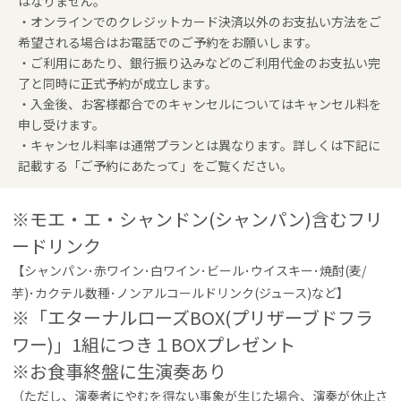
はなりません。
・オンラインでのクレジットカード決済以外のお支払い方法をご
希望される場合はお電話でのご予約をお願いします。
・ご利用にあたり、銀行振り込みなどのご利用代金のお支払い完
了と同時に正式予約が成立します。
・入金後、お客様都合でのキャンセルについてはキャンセル料を
申し受けます。
・キャンセル料率は通常プランとは異なります。詳しくは下記に
記載する「ご予約にあたって」をご覧ください。
※モエ・エ・シャンドン(シャンパン)含むフリ
ードリンク
【シャンパン･赤ワイン･白ワイン･ビール･ウイスキー･焼酎(麦/
芋)･カクテル数種･ノンアルコールドリンク(ジュース)など】
※「エターナルローズBOX(プリザーブドフラ
ワー)」1組につき１BOXプレゼント
※お食事終盤に生演奏あり
（ただし、演奏者にやむを得ない事象が生じた場合、演奏が休止さ