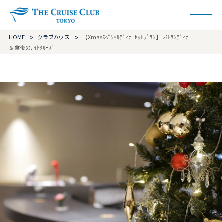
ザ・クルーズクラ
HOME
クラブハウス
【Xmasｽﾍﾟｼｬﾙﾃﾞｨﾅｰｾｯﾄﾌﾟﾗﾝ】 ﾚｽﾄﾗﾝﾃﾞｨﾅｰ
＆食後のﾅｲﾄｸﾙｰｽﾞ