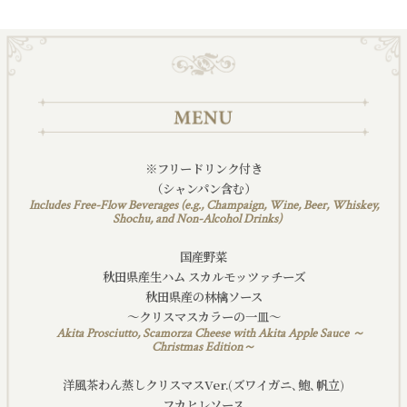
※フリードリンク付き
（シャンパン含む）
Includes Free-Flow Beverages (e.g., Champaign, Wine, Beer, Whiskey,
Shochu, and Non-Alcohol Drinks)
国産野菜
秋田県産生ハム スカルモッツァチーズ
秋田県産の林檎ソース
～クリスマスカラーの一皿～
Akita Prosciutto, Scamorza Cheese with Akita Apple Sauce ～
Christmas Edition～
洋風茶わん蒸しクリスマスVer.(ズワイガニ､鮑､帆立)
フカヒレソース