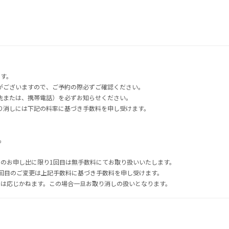
ます。
がございますので、ご予約の際必ずご確認ください。
先または、携帯電話）を必ずお知らせください。
り消しには下記の料率に基づき手数料を申し受けます。
％
でのお申し出に限り1回目は無手数料にてお取り扱いいたします。
2回目のご変更は上記手数料に基づき手数料を申し受けます。
には応じかねます。この場合一旦お取り消しの扱いとなります。