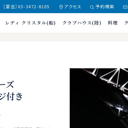
 ［宴会］03-3472-8105
アクセス
予約検索
レディ クリスタル(船)
クラブハウス(陸)
料理
クラブ東京
ーズ
ジ付き
る