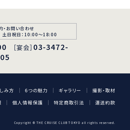
約・お問い合わせ
 土日祝日：10:00～18:00
00
03-3472-
［宴会］
105
しみ方
6つの魅力
ギャラリー
撮影・取材
報
個人情報保護
特定商取引法
運送約款
Copyright © THE CRUISE CLUB TOKYO all rights reserved.