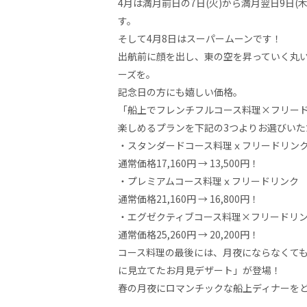
4月は満月前日の7日(火)から満月翌日9日(
す。
そして4月8日はスーパームーンです！
出航前に顔を出し、東の空を昇っていく丸
ーズを。
記念日の方にも嬉しい価格。
「船上でフレンチフルコース料理×フリー
楽しめるプランを下記の3つよりお選びいた
・スタンダードコース料理ｘフリードリン
通常価格17,160円 → 13,500円！
・プレミアムコース料理ｘフリードリンク
通常価格21,160円 → 16,800円！
・エグゼクティブコース料理×フリードリ
通常価格25,260円 → 20,200円！
コース料理の最後には、月夜にならなくて
に見立てたお月見デザート」が登場！
春の月夜にロマンチックな船上ディナーを