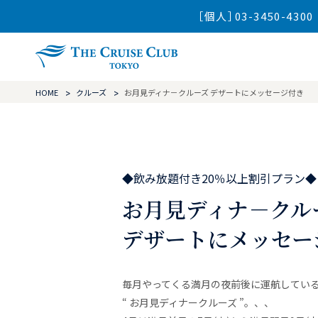
［個人］03-3450-4300
ザ・クルーズ
HOME
クルーズ
お月見ディナ－クルーズ デザートにメッセージ付き
◆飲み放題付き20％以上割引プラン◆
お月見ディナ－クル
デザートにメッセー
毎月やってくる満月の夜前後に運航してい
“ お月見ディナークルーズ ”。、、