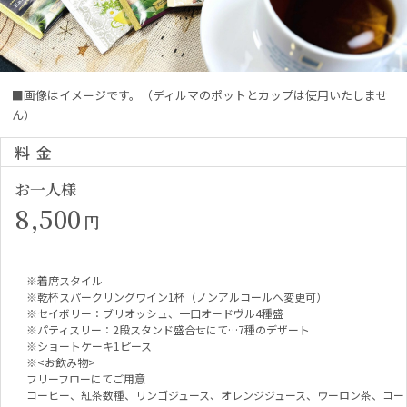
■画像はイメージです。（ディルマのポットとカップは使用いたしませ
ん）
料金
お一人様
8,500
円
※着席スタイル
※乾杯スパークリングワイン1杯（ノンアルコールへ変更可）
※セイボリー：ブリオッシュ、一口オードヴル4種盛
※パティスリー：2段スタンド盛合せにて…7種のデザート
※ショートケーキ1ピース
※<お飲み物>
フリーフローにてご用意
コーヒー、紅茶数種、リンゴジュース、オレンジジュース、ウーロン茶、コー