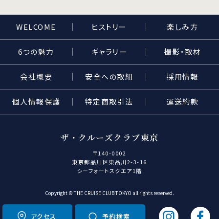
WELCOME
ヒストリー
楽しみ方
6つの魅力
ギャラリー
撮影・取材
会社概要
安全への取組
採用情報
個人情報保護
特定商取引法
運送約款
ザ・クルーズクラブ東京
〒140-0002
東京都品川区東品川2-3-16
シーフォートスクエア1階
Copyright © THE CRUISE CLUB TOKYO all rights reserved.
インスタグ
フ
アクセス
予約検索