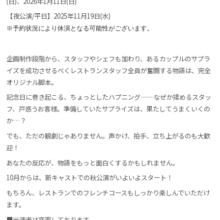
(日)、2026年1月11日(日)
【夜公演/平日】2025年11月19日(水)
※予約状況により休演となる可能性がございます。
企画制作段階から、スタッフやシェフも加わり、あるカップルのサプラ
イズを成功させるべくレストランスタッフ全員が奮闘する物語は、完全
オリジナル脚本。
記念日に巻き起こる、ちょっとしたハプニング——なぜか揉めるスタッ
フ、戸惑うお客様。準備していたサプライズは、果たしてうまくいくの
か…？
でも、ただの観劇じゃありません。声かけ、拍手、立ち上がるのも大歓
迎！
あなたの反応が、物語をもっと面白くするかもしれません。
10月からは、新キャストでの秋公演がいよいよスタート！
もちろん、レストランでのフレンチコースもしっかり楽しんでいただけ
ます。
■出演者は変更しております