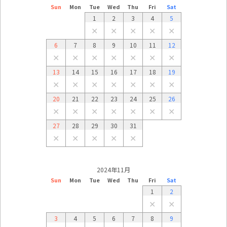
Sun
Mon
Tue
Wed
Thu
Fri
Sat
1
2
3
4
5
✕
✕
✕
✕
✕
6
7
8
9
10
11
12
✕
✕
✕
✕
✕
✕
✕
13
14
15
16
17
18
19
✕
✕
✕
✕
✕
✕
✕
20
21
22
23
24
25
26
✕
✕
✕
✕
✕
✕
✕
27
28
29
30
31
✕
✕
✕
✕
✕
2024年11月
Sun
Mon
Tue
Wed
Thu
Fri
Sat
1
2
✕
✕
3
4
5
6
7
8
9