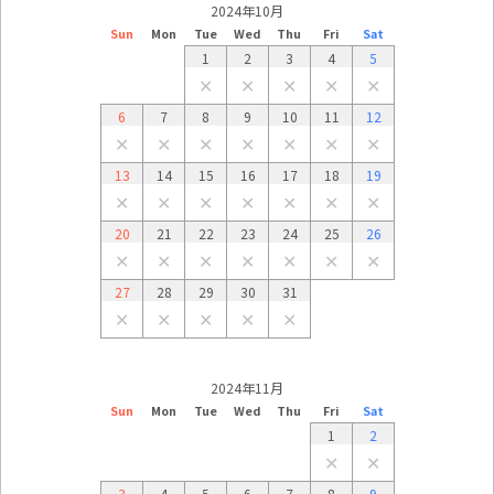
2024年10月
Sun
Mon
Tue
Wed
Thu
Fri
Sat
1
2
3
4
5
✕
✕
✕
✕
✕
6
7
8
9
10
11
12
✕
✕
✕
✕
✕
✕
✕
13
14
15
16
17
18
19
✕
✕
✕
✕
✕
✕
✕
20
21
22
23
24
25
26
✕
✕
✕
✕
✕
✕
✕
27
28
29
30
31
✕
✕
✕
✕
✕
2024年11月
Sun
Mon
Tue
Wed
Thu
Fri
Sat
1
2
✕
✕
3
4
5
6
7
8
9