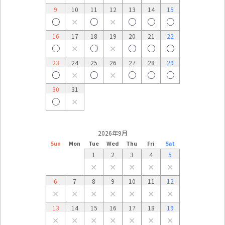
9
10
11
12
13
14
15
○
✕
○
✕
○
○
○
16
17
18
19
20
21
22
○
✕
○
✕
○
○
○
23
24
25
26
27
28
29
○
✕
○
✕
○
○
○
30
31
○
✕
2026年9月
Sun
Mon
Tue
Wed
Thu
Fri
Sat
1
2
3
4
5
✕
✕
✕
✕
✕
6
7
8
9
10
11
12
✕
✕
✕
✕
✕
✕
✕
13
14
15
16
17
18
19
✕
✕
✕
✕
✕
✕
✕