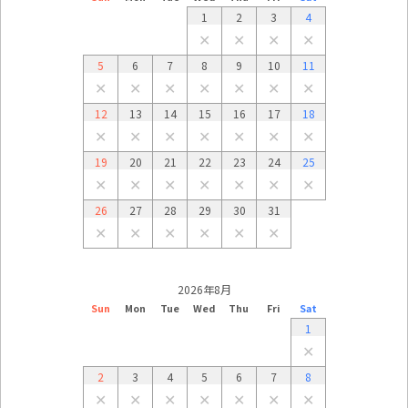
1
2
3
4
✕
✕
✕
✕
5
6
7
8
9
10
11
✕
✕
✕
✕
✕
✕
✕
12
13
14
15
16
17
18
✕
✕
✕
✕
✕
✕
✕
19
20
21
22
23
24
25
✕
✕
✕
✕
✕
✕
✕
26
27
28
29
30
31
✕
✕
✕
✕
✕
✕
2026年8月
Sun
Mon
Tue
Wed
Thu
Fri
Sat
1
✕
2
3
4
5
6
7
8
✕
✕
✕
✕
✕
✕
✕