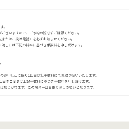
ます。
がございますので、ご予約の際必ずご確認ください。
先または、携帯電話）を必ずお知らせください。
り消しには下記の料率に基づき手数料を申し受けます。
％
でのお申し出に限り1回目は無手数料にてお取り扱いいたします。
2回目のご変更は上記手数料に基づき手数料を申し受けます。
には応じかねます。この場合一旦お取り消しの扱いとなります。