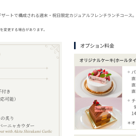
デザートで構成される週末・祝日限定カジュアルフレンチランチコース
を変更する場合があります。
オプション料金
オリジナルケーキ(ホールタイ
パ
直
直
杯付き
直
対応可能）
チ
1
スの炙り
＊オ
バーニャカウダー
out with Akita Shirakami Garlic