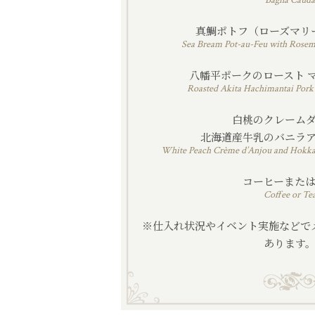
Bagna Cauda
真鯛ポトフ（ローズマリ
Sea Bream Pot-au-Feu with Rosem
八幡平ポークのロースト 
Roasted Akita Hachimantai Pork
白桃のクレーム
北海道産牛乳のバニラ
White Peach Crème d’Anjou and Hokkai
コーヒーまた
Coffee or Te
※仕入れ状況やイベント実施などで
あります