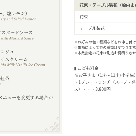
花束・テーブル装花（船内ま
ー、塩レモン）
花束
ary and Salted Lemon
テーブル装花
マスタードソース
 with Mustard Sauce
※お好みの色・種類などをお申し付け
※季節によって花の種類は変わります
ダンジュ
※本数指定の花束は別途お見積りさせ
アイスクリーム
do Milk Vanilla Ice Cream
▮ こども料金
※お子さま（1才～11才/小学生
は紅茶
・1プレートランチ（スープ・
a
ス）・・・3,800円
メニューを変更する場合が
。