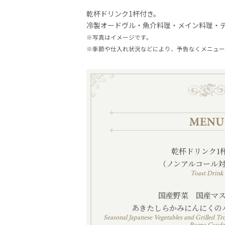
乾杯ドリンク1杯付き。
冷製オードヴル・魚介料理・メイン料理・
※写真はイメージです。
※季節や仕入れ状況などにより、予告なくメニュー
乾杯ドリンク1
（ノンアルコール
Toast Drink
国産野菜 国産マ
あきたしらかみにんにくの
Seasonal Japanese Vegetables and Grilled Tr