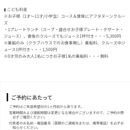
▮ こども料金
※お子様（1才～11才/小学生）コース＆食後にアフタヌーンクルー
ズ
・1プレートランチ（スープ・盛合せお子様プレート・デザート・
ジュース）、食後のクルーズでもジュース1杯付き・・・5,300円
※乗船のみ（クラブハウスでのお食事無し）乗船料、クルーズ中ジ
ュース1杯付き・・・1,500円
※0才児のみ大人1名につきお子様1名の乗船料・・・無料
ご予約にあたって
ご予約はご来店希望日の1ヶ月前から承ります。
営業時間および運航時間は変更となる場合がございますので、ご予約の際
必ずご確認ください。
代表者のお名前・電話番号（昼間のご連絡先または、携帯電話）を必ずお
知らせください。