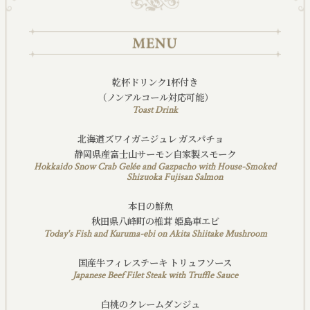
乾杯ドリンク1杯付き
（ノンアルコール対応可能）
Toast Drink
北海道ズワイガニジュレ ガスパチョ
静岡県産富士山サーモン自家製スモーク
Hokkaido Snow Crab Gelée and Gazpacho with House-Smoked
Shizuoka Fujisan Salmon
本日の鮮魚
秋田県八峰町の椎茸 姫島車エビ
Today's Fish and Kuruma-ebi on Akita Shiitake Mushroom
国産牛フィレステーキ トリュフソース
Japanese Beef Filet Steak with Truffle Sauce
白桃のクレームダンジュ