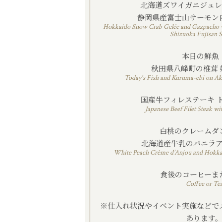
北海道ズワイガニジュ
静岡県産富士山サーモン
Hokkaido Snow Crab Gelée and Gaz
Shizuoka Fujisan 
本日の鮮
秋田県八峰町の椎茸 
Today's Fish and Kuruma-ebi on Ak
国産牛フィレステーキ 
Japanese Beef Filet Steak wi
白桃のクレーム
北海道産牛乳のバニラ
White Peach Crème d’Anjou and Hokkai
食後のコーヒーま
Coffee or Te
※仕入れ状況やイベント実施などで
あります