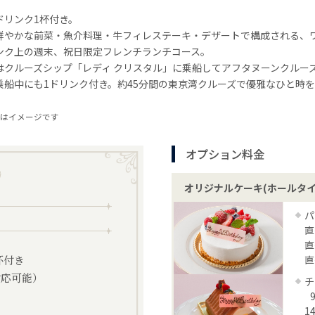
ドリンク1杯付き。
鮮やかな前菜・魚介料理・牛フィレステーキ・デザートで構成される、
ンク上の週末、祝日限定フレンチランチコース。
はクルーズシップ「レディ クリスタル」に乗船してアフタヌーンクルー
乗船中にも1ドリンク付き。約45分間の東京湾クルーズで優雅なひと時
はイメージです
オプション料金
オリジナルケーキ(ホールタイ
パ
直
直
杯付き
直
対応可能）
チ
1