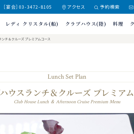
 ［宴会］03-3472-8105
アクセス
予約検索
レディ クリスタル(船)
クラブハウス(陸)
料理
クラブ東京
ランチ＆クルーズ プレミアムコース
Lunch Set Plan
ハウスランチ＆クルーズ プレミア
Club House Lunch ＆ Afternoon Cruise Premium Menu