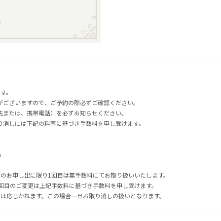
ます。
がございますので、ご予約の際必ずご確認ください。
先または、携帯電話）を必ずお知らせください。
り消しには下記の料率に基づき手数料を申し受けます。
％
でのお申し出に限り1回目は無手数料にてお取り扱いいたします。
2回目のご変更は上記手数料に基づき手数料を申し受けます。
には応じかねます。この場合一旦お取り消しの扱いとなります。