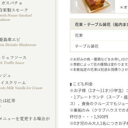
レ ガスパチョ
＊オ
自家製スモーク
pacho with House-Smoked
Salmon
花束・テーブル装花（船内ま
魚
花束
姫島車エビ
ita Shiitake Mushroom
テーブル装花
トリュフソース
※お好みの色・種類などをお申し付け
th Truffle Sauce
※季節によって花の種類は変わります
※本数指定の花束は別途お見積りさせ
ダンジュ
アイスクリーム
▮ こども料金
do Milk Vanilla Ice Cream
※お子様（1才～11才/小学生
・1プレートランチ（スープ・
たは紅茶
ス）、食後のクルーズでもジュース
a
※乗船のみ（クラブハウスでの
杯付き・・・1,500円
メニューを変更する場合が
※0才児のみ大人1名につきお子
。