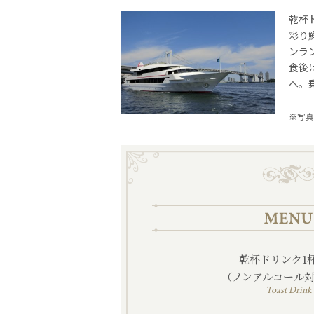
乾杯
彩り
ンラ
食後
へ。
※写真
乾杯ドリンク1
（ノンアルコール
Toast Drink