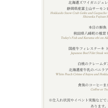
北海道ズワイガニジュ
静岡県産富士山サーモン
Hokkaido Snow Crab Gelée and Gaz
Shizuoka Fujisan 
本日の鮮
秋田県八峰町の椎茸 
Today's Fish and Kuruma-ebi on Ak
国産牛フィレステーキ 
Japanese Beef Filet Steak wi
白桃のクレーム
北海道産牛乳のバニラ
White Peach Crème d’Anjou and Hokkai
食後のコーヒーま
Coffee or Te
※仕入れ状況やイベント実施などで
あります