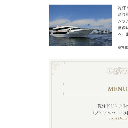
乾杯
彩り
ンラ
食後
へ。
※写真
乾杯ドリンク1
（ノンアルコール
Toast Drink