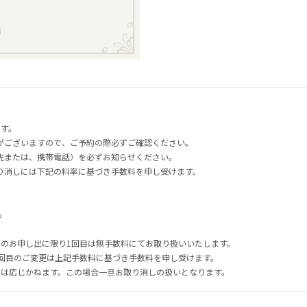
ます。
がございますので、ご予約の際必ずご確認ください。
先または、携帯電話）を必ずお知らせください。
り消しには下記の料率に基づき手数料を申し受けます。
％
でのお申し出に限り1回目は無手数料にてお取り扱いいたします。
2回目のご変更は上記手数料に基づき手数料を申し受けます。
には応じかねます。この場合一旦お取り消しの扱いとなります。