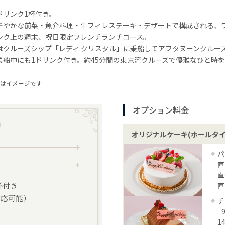
ドリンク1杯付き。
鮮やかな前菜・魚介料理・牛フィレステーキ・デザートで構成される、
ンク上の週末、祝日限定フレンチランチコース。
はクルーズシップ「レディ クリスタル」に乗船してアフタヌーンクルー
乗船中にも1ドリンク付き。約45分間の東京湾クルーズで優雅なひと時
はイメージです
オプション料金
オリジナルケーキ(ホールタイ
パ
直
直
杯付き
直
対応可能）
チ
1