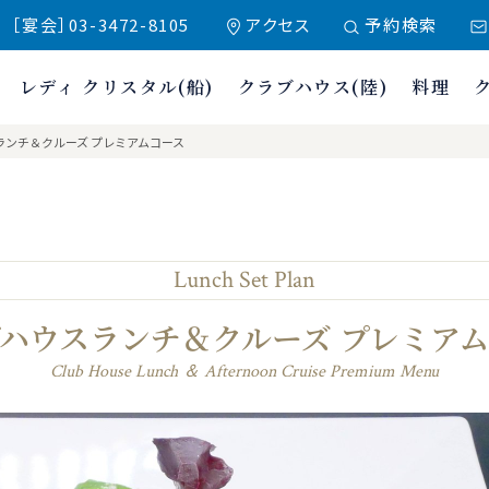
 ［宴会］03-3472-8105
アクセス
予約検索
レディ クリスタル(船)
クラブハウス(陸)
料理
クラブ東京
ランチ＆クルーズ プレミアムコース
Lunch Set Plan
ハウスランチ＆クルーズ プレミア
Club House Lunch ＆ Afternoon Cruise Premium Menu