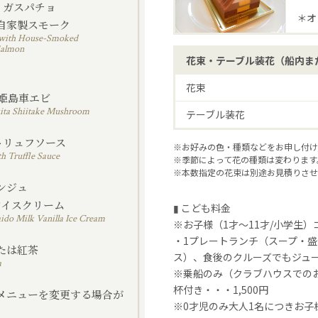
レ ガスパチョ
＊オ
自家製スモーク
pacho with House-Smoked
Salmon
花束・テーブル装花（船内ま
魚
花束
姫島車エビ
ita Shiitake Mushroom
テーブル装花
トリュフソース
※お好みの色・種類などをお申し付け
th Truffle Sauce
※季節によって花の種類は変わります
※本数指定の花束は別途お見積りさせ
ダンジュ
アイスクリーム
▮ こども料金
do Milk Vanilla Ice Cream
※お子様（1才～11才/小学生
・1プレートランチ（スープ・
たは紅茶
ス）、食後のクルーズでもジュース
a
※乗船のみ（クラブハウスでの
杯付き・・・1,500円
メニューを変更する場合が
※0才児のみ大人1名につきお子
。