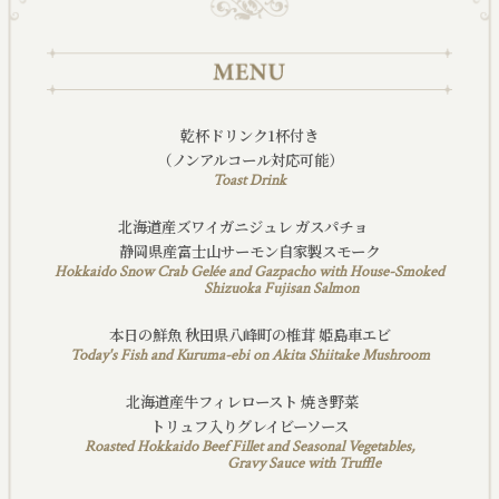
乾杯ドリンク1杯付き
（ノンアルコール対応可能）
Toast Drink
北海道産ズワイガニジュレ ガスパチョ
静岡県産富士山サーモン自家製スモーク
Hokkaido Snow Crab Gelée and Gazpacho with House-Smoked
Shizuoka Fujisan Salmon
本日の鮮魚 秋田県八峰町の椎茸 姫島車エビ
Today's Fish and Kuruma-ebi on Akita Shiitake Mushroom
北海道産牛フィレロースト 焼き野菜
トリュフ入りグレイビーソース
Roasted Hokkaido Beef Fillet and Seasonal Vegetables,
Gravy Sauce with Truffle