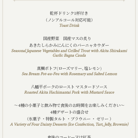
乾杯ドリンク1杯付き
（ノンアルコール対応可能）
Toast Drink
国産野菜 国産マスの炙り
あきたしらかみにんにくのバーニャカウダー
Seasonal Japanese Vegetables and Grilled Trout with Akita Shirakami
Garlic Bagna Cauda
真鯛ポトフ(ローズマリー､塩レモン)
Sea Bream Pot-au-Feu with Rosemary and Salted Lemon
八幡平ポークのロースト マスタードソース
Roasted Akita Hachimantai Pork with Mustard Sauce
～4種の小菓子と飲み物で食後のお時間をお楽しみください～
4種デザートの盛合せ
（氷菓子 ・特製タルト ・ブラウニー ・ ゼリー ）
A Variety of Four Dainty Desserts (Ice Confection, Tart, Jelly, Brownie)
食後のコーヒー又は紅茶