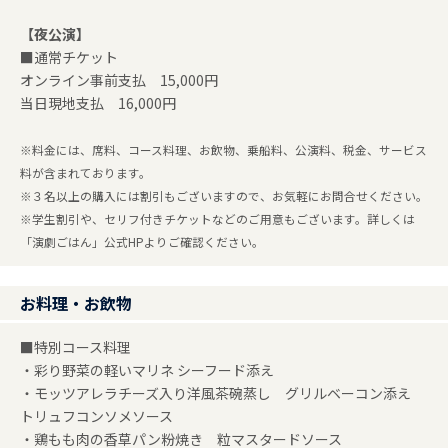
【夜公演】
■通常チケット
オンライン事前支払 15,000円
当日現地支払 16,000円
※料金には、席料、コース料理、お飲物、乗船料、公演料、税金、サービス
料が含まれております。
※３名以上の購入には割引もございますので、お気軽にお問合せください。
※学生割引や、セリフ付きチケットなどのご用意もございます。詳しくは
「演劇ごはん」公式HPよりご確認ください。
お料理・お飲物
■特別コース料理
・彩り野菜の軽いマリネ シーフード添え
・モッツアレラチーズ入り洋風茶碗蒸し グリルベーコン添え
トリュフコンソメソース
・鶏もも肉の香草パン粉焼き 粒マスタードソース