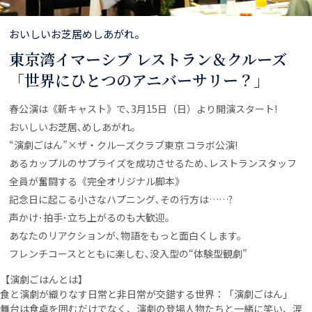
おいしいお芝居めしあがれ。
東京湾イマーシブ レストラン＆クルーズ
「世界にひとつのアニバーサリー？」
春公演は《新キャスト》で､3月15日（日）より開演スタート!
おいしいお芝居､めしあがれ。
“演劇ごはん”×ザ・クルーズクラブ東京 コラボ公演!
あるカップルのサプライズを成功させるため､レストランスタッフ
全員が奮闘する《完全オリジナル脚本》
記念日に起こる小さなハプニング､その行方は……?
声かけ･拍手･立ち上がるのも大歓迎。
あなたのリアクションが､物語をもっと面白くします。
フレンチコースとともに楽しむ､没入型の“体験型観劇”
【演劇ごはんとは】
食と演劇が織りなす日常と非日常が交錯する世界：「演劇ごはん」
舞台は食卓を囲むだけでなく、演劇の登場人物たちと一緒に笑い、涙