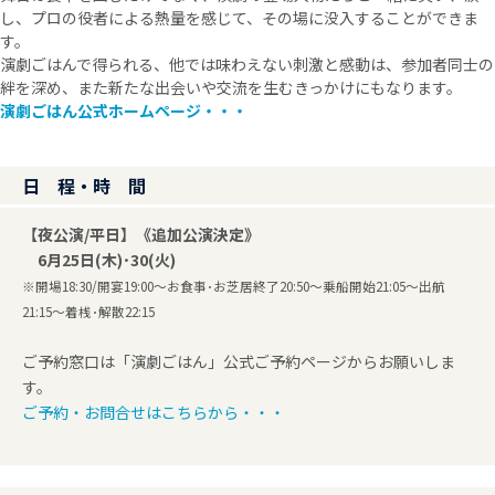
し、プロの役者による熱量を感じて、その場に没入することができま
す。
演劇ごはんで得られる、他では味わえない刺激と感動は、参加者同士の
絆を深め、また新たな出会いや交流を生むきっかけにもなります。
演劇ごはん公式ホームページ・・・
日 程・時 間
【夜公演/平日】《追加公演決定》
6月25日(木)･30(火)
※開場18:30/開宴19:00～お食事･お芝居終了20:50～乗船開始21:05～出航
21:15～着桟･解散22:15
ご予約窓口は「演劇ごはん」公式ご予約ページからお願いしま
す。
ご予約・お問合せはこちらから・・・