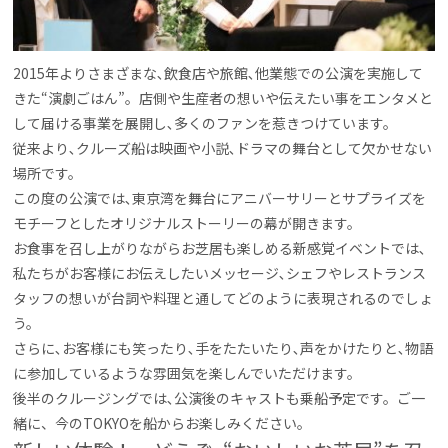
2015年よりさまざまな､飲食店や旅館､他業態での公演を実施して
きた“演劇ごはん”。店側や生産者の想いや伝えたい事をエンタメと
して届ける事業を展開し､多くのファンを惹きつけています。
従来より､クルーズ船は映画や小説､ドラマの舞台として欠かせない
場所です。
この度の公演では､東京湾を舞台にアニバーサリーとサプライズを
モチーフとしたオリジナルストーリーの幕が開きます。
お食事を召し上がりながらお芝居も楽しめる新感覚イベントでは､
私たちがお客様にお伝えしたいメッセージ､シェフやレストランス
タッフの想いが台詞や料理と通してどのように表現されるのでしょ
う。
さらに､お客様にも笑ったり､手をたたいたり､声をかけたりと､物語
に参加しているような雰囲気を楽しんでいただけます。
後半のクルージングでは､公演後のキャストも乗船予定です。ご一
緒に、今のTOKYOを船からお楽しみください。