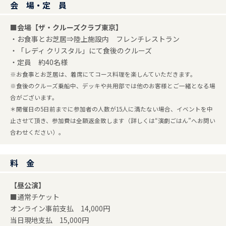
会 場・定 員
■会場【ザ・クルーズクラブ東京】
・お食事とお芝居⇒陸上施設内 フレンチレストラン
・「レディ クリスタル」にて食後のクルーズ
・定員 約40名様
※お食事とお芝居は、着席にてコース料理を楽しんていただきます。
※食後のクルーズ乗船中、デッキや共用部では他のお客様とご一緒となる場
合がございます。
＊開催日の5日前までに参加者の人数が15人に満たない場合、イベントを中
止させて頂き、参加費は全額返金致します（詳しくは“演劇ごはん”へお問い
合わせください）。
料 金
【昼公演】
■通常チケット
オンライン事前支払 14,000円
当日現地支払 15,000円